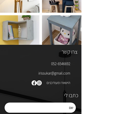
צרו קשר
052-6546692
irissukar@gmail.com
הישארו מעודכנים
כתבו לי